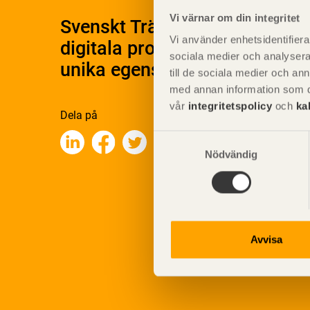
Vi värnar om din integritet
Svenskt Träs Produktkatalog 
Vi använder enhetsidentifierar
digitala produktkatalog för at
sociala medier och analysera 
unika egenskaper.
till de sociala medier och a
med annan information som du 
vår
integritetspolicy
och
ka
Dela på
Samtyckesval
Nödvändig
Avvisa