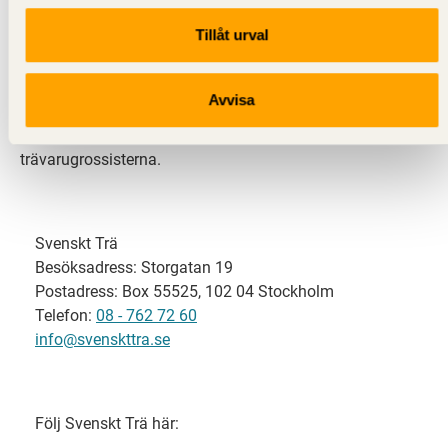
Tillåt urval
Svenskt Trä representerar svensk sågverksindustri
och är en del av branschorganisationen
Skogsindustrierna. Svenskt Trä företräder också
Avvisa
svensk limträ-, KL-trä- och förpackningsindustri samt
har ett nära samarbete med svensk bygghandel och
trävarugrossisterna.
Svenskt Trä
Besöksadress: Storgatan 19
Postadress: Box 55525, 102 04 Stockholm
Telefon:
08 - 762 72 60
info@svenskttra.se
Följ Svenskt Trä här: