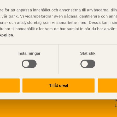
är svensk sågverksnärings
i
t beskriva träprodukter och deras
e för att anpassa innehållet och annonserna till användarna, tillh
vår trafik. Vi vidarebefordrar även sådana identifierare och anna
nnons- och analysföretag som vi samarbetar med. Dessa kan i sin
har tillhandahållit eller som de har samlat in när du har använ
kpolicy
.
Inställningar
Statistik
Tillåt urval
V
p
G
L