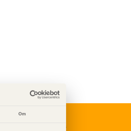
Om
renumerera på Svenskt Träs