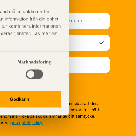
nformationsutskick!
andahålla funktioner för
n information från din enhet
 tur kombinera informationen
t deras tjänster. Läs mer om
Marknadsföring
Godkänn
i värnar om personlig integritet vilket innebär att dina
ersonuppgifter alltid hanteras på ett ansvarsfullt sätt.
enom att klicka på skicka lämnar du ditt samtycke.
äs vår
integritetspolicy.