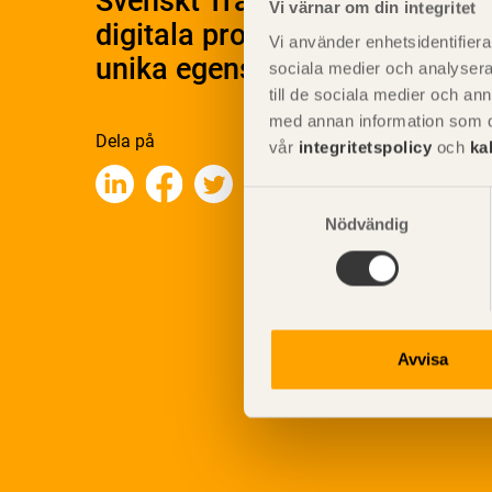
Svenskt Träs Produktkatalog 
Vi värnar om din integritet
digitala produktkatalog för at
Vi använder enhetsidentifierar
unika egenskaper.
sociala medier och analysera 
till de sociala medier och a
med annan information som du 
Dela på
vår
integritetspolicy
och
ka
Samtyckesval
Nödvändig
Avvisa