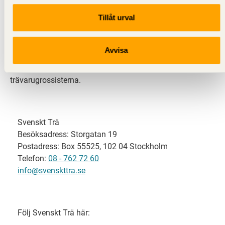
Tillåt urval
Svenskt Trä representerar svensk sågverksindustri
och är en del av branschorganisationen
Skogsindustrierna. Svenskt Trä företräder också
Avvisa
svensk limträ-, KL-trä- och förpackningsindustri samt
har ett nära samarbete med svensk bygghandel och
trävarugrossisterna.
Svenskt Trä
Besöksadress: Storgatan 19
Postadress: Box 55525, 102 04 Stockholm
Telefon:
08 - 762 72 60
info@svenskttra.se
Följ Svenskt Trä här: