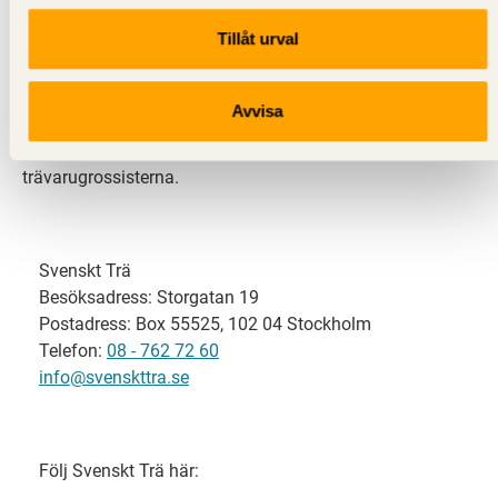
Tillåt urval
Svenskt Trä representerar svensk sågverksindustri
och är en del av branschorganisationen
Skogsindustrierna. Svenskt Trä företräder också
Avvisa
svensk limträ-, KL-trä- och förpackningsindustri samt
har ett nära samarbete med svensk bygghandel och
trävarugrossisterna.
Svenskt Trä
Besöksadress: Storgatan 19
Postadress: Box 55525, 102 04 Stockholm
Telefon:
08 - 762 72 60
info@svenskttra.se
Följ Svenskt Trä här: