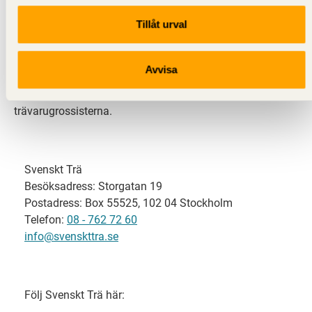
Tillåt urval
Svenskt Trä representerar svensk sågverksindustri
och är en del av branschorganisationen
Skogsindustrierna. Svenskt Trä företräder också
Avvisa
svensk limträ-, KL-trä- och förpackningsindustri samt
har ett nära samarbete med svensk bygghandel och
trävarugrossisterna.
Svenskt Trä
Besöksadress: Storgatan 19
Postadress: Box 55525, 102 04 Stockholm
Telefon:
08 - 762 72 60
info@svenskttra.se
Följ Svenskt Trä här: