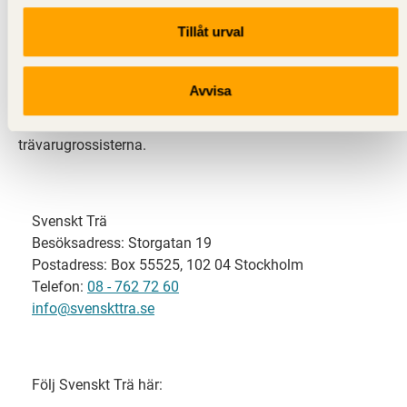
Tillåt urval
Svenskt Trä representerar svensk sågverksindustri
och är en del av branschorganisationen
Skogsindustrierna. Svenskt Trä företräder också
Avvisa
svensk limträ-, KL-trä- och förpackningsindustri samt
har ett nära samarbete med svensk bygghandel och
trävarugrossisterna.
Svenskt Trä
Besöksadress: Storgatan 19
Postadress: Box 55525, 102 04 Stockholm
Telefon:
08 - 762 72 60
info@svenskttra.se
Följ Svenskt Trä här: