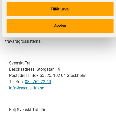
Tillåt urval
Svenskt Trä representerar svensk sågverksindustri
och är en del av branschorganisationen
Skogsindustrierna. Svenskt Trä företräder också
Avvisa
svensk limträ-, KL-trä- och förpackningsindustri samt
har ett nära samarbete med svensk bygghandel och
trävarugrossisterna.
Svenskt Trä
Besöksadress: Storgatan 19
Postadress: Box 55525, 102 04 Stockholm
Telefon:
08 - 762 72 60
info@svenskttra.se
Följ Svenskt Trä här: