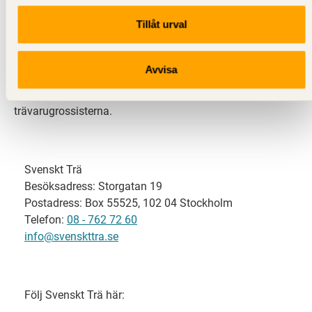
Tillåt urval
Svenskt Trä representerar svensk sågverksindustri
och är en del av branschorganisationen
Skogsindustrierna. Svenskt Trä företräder också
Avvisa
svensk limträ-, KL-trä- och förpackningsindustri samt
har ett nära samarbete med svensk bygghandel och
trävarugrossisterna.
Svenskt Trä
Besöksadress: Storgatan 19
Postadress: Box 55525, 102 04 Stockholm
Telefon:
08 - 762 72 60
info@svenskttra.se
Följ Svenskt Trä här: