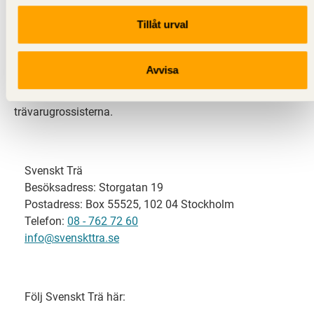
Tillåt urval
Svenskt Trä representerar svensk sågverksindustri
och är en del av branschorganisationen
Skogsindustrierna. Svenskt Trä företräder också
Avvisa
svensk limträ-, KL-trä- och förpackningsindustri samt
har ett nära samarbete med svensk bygghandel och
trävarugrossisterna.
Svenskt Trä
Besöksadress: Storgatan 19
Postadress: Box 55525, 102 04 Stockholm
Telefon:
08 - 762 72 60
info@svenskttra.se
Följ Svenskt Trä här: