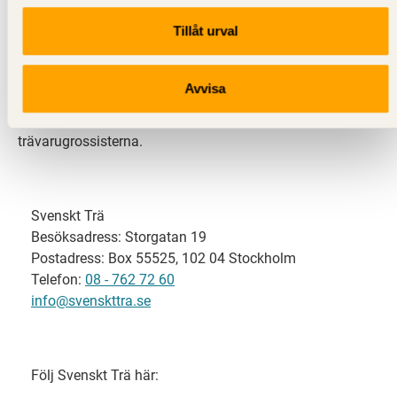
Tillåt urval
Svenskt Trä representerar svensk sågverksindustri
och är en del av branschorganisationen
Skogsindustrierna. Svenskt Trä företräder också
Avvisa
svensk limträ-, KL-trä- och förpackningsindustri samt
har ett nära samarbete med svensk bygghandel och
trävarugrossisterna.
Svenskt Trä
Besöksadress: Storgatan 19
Postadress: Box 55525, 102 04 Stockholm
Telefon:
08 - 762 72 60
info@svenskttra.se
Följ Svenskt Trä här: