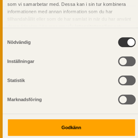
Dela på
som vi samarbetar med. Dessa kan i sin tur kombinera
informationen med annan information som du har
tillhandahållit eller som de har samlat in när du har använt
deras tjänster. Läs mer om vår
integritetspolicy
och
kakpolicy
.
Prenumerera på Svenskt Träs
Samtyckesval
informationsutskick!
Nödvändig
Inställningar
Statistik
Marknadsföring
Godkänn