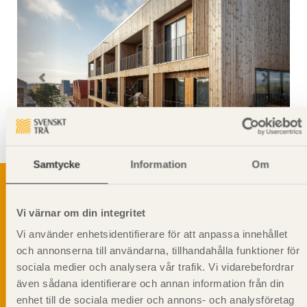
Samtycke
Information
Om
Vi värnar om din integritet
Svenskt Träs Produktkatalog är svensk
Vi använder enhetsidentifierare för att anpassa innehållet
sågverksnärings digitala produktkatalog för att
och annonserna till användarna, tillhandahålla funktioner för
beskriva träprodukter och deras unika
egenskaper.
sociala medier och analysera vår trafik. Vi vidarebefordrar
även sådana identifierare och annan information från din
enhet till de sociala medier och annons- och analysföretag