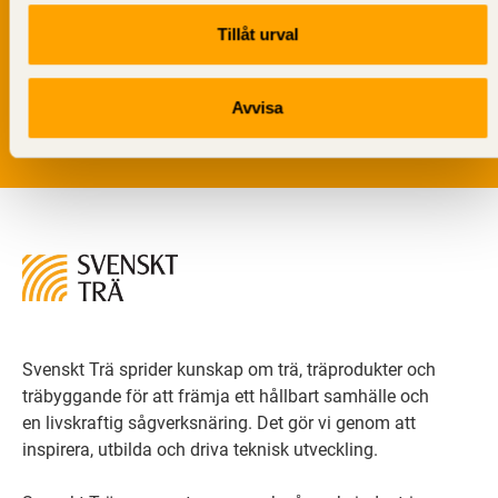
Vi värnar om personlig integritet vilket innebär att dina
Tillåt urval
personuppgifter alltid hanteras på ett ansvarsfullt sätt.
Genom att klicka på skicka lämnar du ditt samtycke.
Läs vår
integritetspolicy.
Avvisa
Svenskt Trä sprider kunskap om trä, träprodukter och
träbyggande för att främja ett hållbart samhälle och
en livskraftig sågverksnäring. Det gör vi genom att
inspirera, utbilda och driva teknisk utveckling.