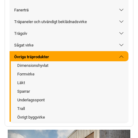
Fanerträ
Träpaneler och utvändigt beklädnadsvirke
Trägolv
Sågat virke
Övriga träprodukter
Dimensionshyvlat
Formvirke
Läkt
Sparrar
Underlagsspont
Trall
Övrigt byggvirke
Föregående
Nästa