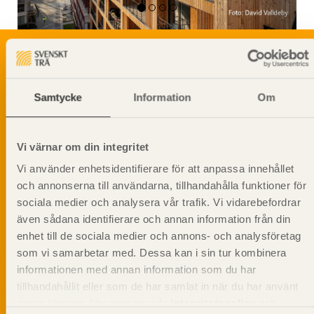
Svenskt Träs Produktkatalog är svensk
Samtycke
Information
Om
sågverksnärings digitala produktkatalog för att
beskriva träprodukter och deras unika
egenskaper.
Vi värnar om din integritet
Vi använder enhetsidentifierare för att anpassa innehållet
Dela på
och annonserna till användarna, tillhandahålla funktioner för
sociala medier och analysera vår trafik. Vi vidarebefordrar
även sådana identifierare och annan information från din
enhet till de sociala medier och annons- och analysföretag
som vi samarbetar med. Dessa kan i sin tur kombinera
Prenumerera på Svenskt Träs
informationen med annan information som du har
informationsutskick!
tillhandahållit eller som de har samlat in när du har använt
deras tjänster. Läs mer om vår
integritetspolicy
och