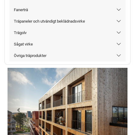
Fanerträ
Träpaneler och utvändigt beklädnadsvirke
Trägolv
Sågat virke
Övriga träprodukter
Föregående
Nästa