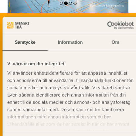
Svenskt Träs Produktkatalog är svensk
Samtycke
Information
Om
sågverksnärings digitala produktkatalog för att
beskriva träprodukter och deras unika
egenskaper.
Vi värnar om din integritet
Vi använder enhetsidentifierare för att anpassa innehållet
Dela på
och annonserna till användarna, tillhandahålla funktioner för
sociala medier och analysera vår trafik. Vi vidarebefordrar
även sådana identifierare och annan information från din
enhet till de sociala medier och annons- och analysföretag
som vi samarbetar med. Dessa kan i sin tur kombinera
Prenumerera på Svenskt Träs
informationen med annan information som du har
informationsutskick!
tillhandahållit eller som de har samlat in när du har använt
deras tjänster. Läs mer om vår
integritetspolicy
och