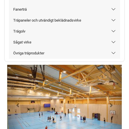
Fanerträ
Träpaneler och utvändigt beklädnadsvirke
Trägolv
Sågat virke
Övriga träprodukter
Föregående
Nästa