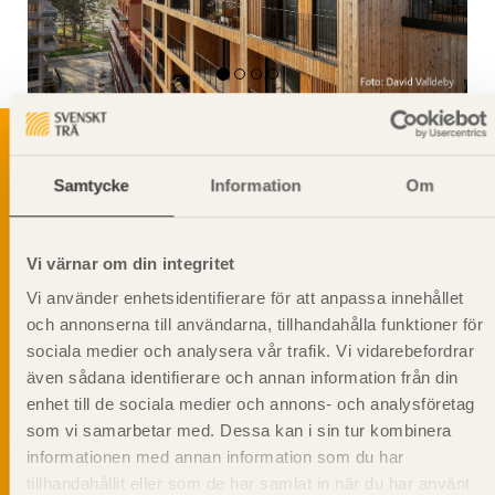
Samtycke
Information
Om
Svenskt Träs Produktkatalog är svensk
sågverksnärings digitala produktkatalog för att
beskriva träprodukter och deras unika
Vi värnar om din integritet
egenskaper.
Vi använder enhetsidentifierare för att anpassa innehållet
och annonserna till användarna, tillhandahålla funktioner för
Dela på
sociala medier och analysera vår trafik. Vi vidarebefordrar
även sådana identifierare och annan information från din
enhet till de sociala medier och annons- och analysföretag
som vi samarbetar med. Dessa kan i sin tur kombinera
informationen med annan information som du har
Prenumerera på Svenskt Träs
tillhandahållit eller som de har samlat in när du har använt
informationsutskick!