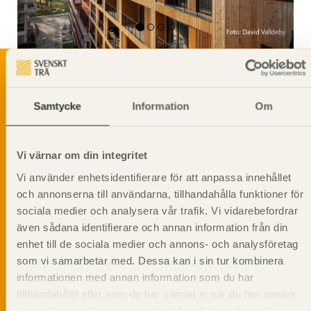
Samtycke
Information
Om
Svenskt Träs Produktkatalog är svensk
sågverksnärings digitala produktkatalog för att
beskriva träprodukter och deras unika
egenskaper.
Vi värnar om din integritet
Vi använder enhetsidentifierare för att anpassa innehållet
och annonserna till användarna, tillhandahålla funktioner för
Dela på
sociala medier och analysera vår trafik. Vi vidarebefordrar
även sådana identifierare och annan information från din
enhet till de sociala medier och annons- och analysföretag
som vi samarbetar med. Dessa kan i sin tur kombinera
Prenumerera på Svenskt Träs
informationen med annan information som du har
informationsutskick!
tillhandahållit eller som de har samlat in när du har använt
deras tjänster. Läs mer om vår
integritetspolicy
och