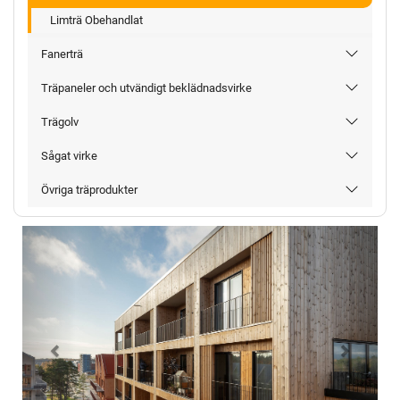
Limträ Obehandlat
Fanerträ
Träpaneler och utvändigt beklädnadsvirke
Trägolv
Sågat virke
Övriga träprodukter
Föregående
Nästa