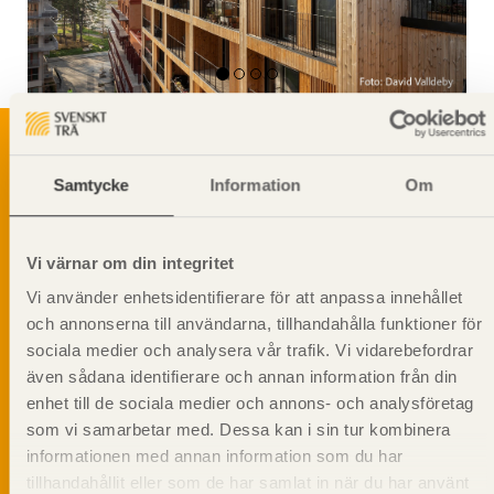
Samtycke
Information
Om
Svenskt Träs Produktkatalog är svensk
sågverksnärings digitala produktkatalog för att
beskriva träprodukter och deras unika
Vi värnar om din integritet
egenskaper.
Vi använder enhetsidentifierare för att anpassa innehållet
och annonserna till användarna, tillhandahålla funktioner för
Dela på
sociala medier och analysera vår trafik. Vi vidarebefordrar
även sådana identifierare och annan information från din
enhet till de sociala medier och annons- och analysföretag
som vi samarbetar med. Dessa kan i sin tur kombinera
informationen med annan information som du har
Prenumerera på Svenskt Träs
tillhandahållit eller som de har samlat in när du har använt
informationsutskick!