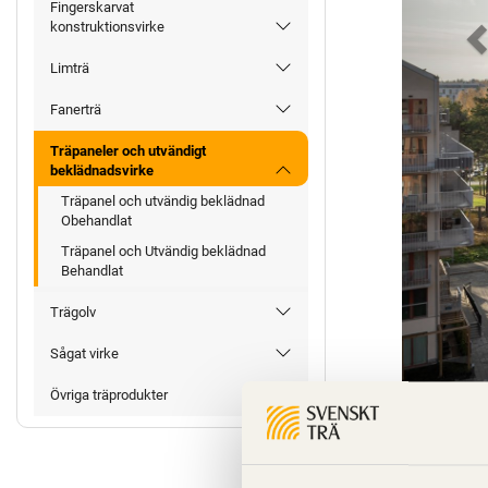
Fingerskarvat
konstruktionsvirke
Limträ
Fanerträ
Träpaneler och utvändigt
beklädnadsvirke
Träpanel och utvändig beklädnad
Obehandlat
Träpanel och Utvändig beklädnad
Behandlat
Trägolv
Sågat virke
Övriga träprodukter