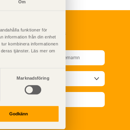
Om
andahålla funktioner för
renumerera på Svenskt Träs
n information från din enhet
nformationsutskick!
 tur kombinera informationen
t deras tjänster. Läs mer om
Marknadsföring
Godkänn