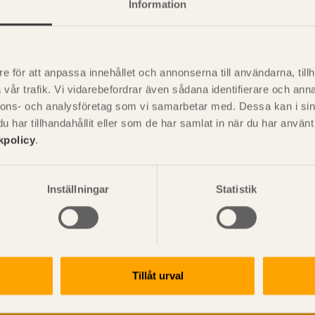
Information
e för att anpassa innehållet och annonserna till användarna, tillh
P
är svensk sågverksnärings
vår trafik. Vi vidarebefordrar även sådana identifierare och anna
i
nnons- och analysföretag som vi samarbetar med. Dessa kan i sin
t beskriva träprodukter och deras
har tillhandahållit eller som de har samlat in när du har använ
kpolicy
.
Inställningar
Statistik
Tillåt urval