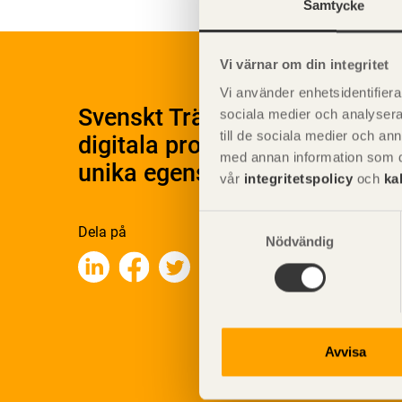
Samtycke
Vi värnar om din integritet
Vi använder enhetsidentifierar
Svenskt Träs Produktkatalog 
sociala medier och analysera 
till de sociala medier och a
digitala produktkatalog för at
med annan information som du 
unika egenskaper.
vår
integritetspolicy
och
ka
Samtyckesval
Dela på
Nödvändig
Avvisa