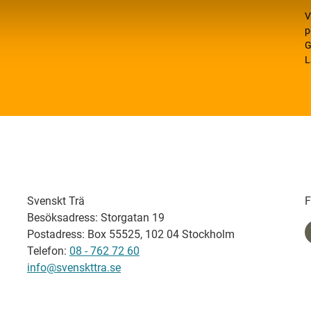
V
p
G
L
Svenskt Trä
F
Besöksadress: Storgatan 19
Postadress: Box 55525, 102 04 Stockholm
Telefon:
08 - 762 72 60
info@svenskttra.se