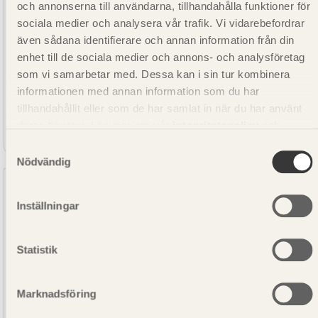
och annonserna till användarna, tillhandahålla funktioner för
sociala medier och analysera vår trafik. Vi vidarebefordrar
även sådana identifierare och annan information från din
enhet till de sociala medier och annons- och analysföretag
som vi samarbetar med. Dessa kan i sin tur kombinera
informationen med annan information som du har
tillhandahållit eller som de har samlat in när du har använt
SE00163
deras tjänster. Läs mer om vår
integritetspolicy
och
Lockläkt Gran CMP-G Vit 22x45
kakpolicy
.
Samtyckesval
Nödvändig
Vida Wood AB
Inställningar
Statistik
Marknadsföring