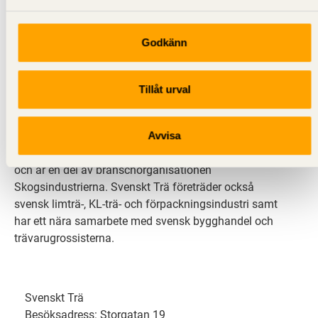
Godkänn
Svenskt Trä sprider kunskap om trä, träprodukter och
träbyggande för att främja ett hållbart samhälle och
Tillåt urval
en livskraftig sågverksnäring. Det gör vi genom att
inspirera, utbilda och driva teknisk utveckling.
Avvisa
Svenskt Trä representerar svensk sågverksindustri
och är en del av branschorganisationen
Skogsindustrierna. Svenskt Trä företräder också
svensk limträ-, KL-trä- och förpackningsindustri samt
har ett nära samarbete med svensk bygghandel och
trävarugrossisterna.
Svenskt Trä
Besöksadress: Storgatan 19