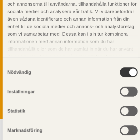
och annonserna till användarna, tillhandahålla funktioner för
sociala medier och analysera vår trafik. Vi vidarebefordrar
även sådana identifierare och annan information från din
enhet till de sociala medier och annons- och analysföretag
som vi samarbetar med. Dessa kan i sin tur kombinera
informationen med annan information som du har
tillhandahållit eller som de har samlat in när du har använt
deras tjänster. Läs mer om vår
integritetspolicy
och
kakpolicy
.
Samtyckesval
Nödvändig
Vi värnar om personlig integritet vilket innebär att dina
personuppgifter alltid hanteras på ett ansvarsfullt sätt.
Genom att klicka på skicka lämnar du ditt samtycke.
Inställningar
Läs vår
integritetspolicy.
Statistik
Marknadsföring